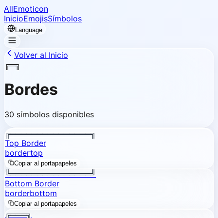
AllEmoticon
Inicio
Emojis
Símbolos
Language
Volver al Inicio
╔═╗
Bordes
30 símbolos disponibles
╔═══════════════╗
Top Border
border
top
Copiar al portapapeles
╚═══════════════╝
Bottom Border
border
bottom
Copiar al portapapeles
╔═══╗