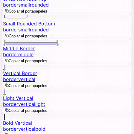
border
small
rounded
Copiar al portapapeles
╰──────╯
Small Rounded Bottom
border
small
rounded
Copiar al portapapeles
╠═══════════════╣
Middle Border
border
middle
Copiar al portapapeles
║
Vertical Border
border
vertical
Copiar al portapapeles
│
Light Vertical
border
vertical
light
Copiar al portapapeles
┃
Bold Vertical
border
vertical
bold