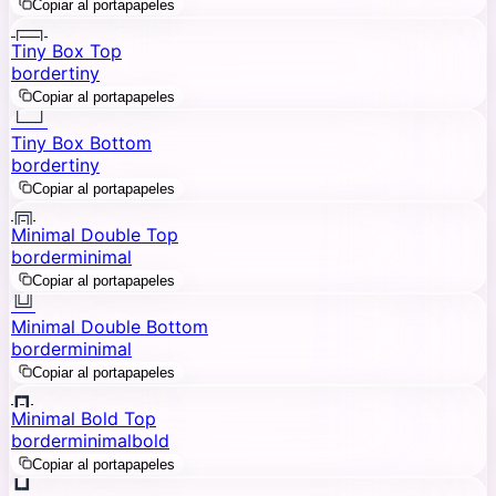
Copiar al portapapeles
┌─┐
Tiny Box Top
border
tiny
Copiar al portapapeles
└─┘
Tiny Box Bottom
border
tiny
Copiar al portapapeles
╔╗
Minimal Double Top
border
minimal
Copiar al portapapeles
╚╝
Minimal Double Bottom
border
minimal
Copiar al portapapeles
┏┓
Minimal Bold Top
border
minimal
bold
Copiar al portapapeles
┗┛