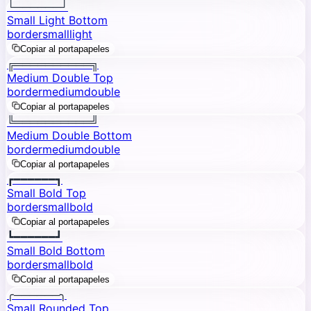
└──────┘
Small Light Bottom
border
small
light
Copiar al portapapeles
╔══════════╗
Medium Double Top
border
medium
double
Copiar al portapapeles
╚══════════╝
Medium Double Bottom
border
medium
double
Copiar al portapapeles
┏━━━━━━┓
Small Bold Top
border
small
bold
Copiar al portapapeles
┗━━━━━━┛
Small Bold Bottom
border
small
bold
Copiar al portapapeles
╭──────╮
Small Rounded Top