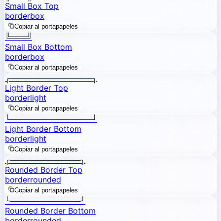
Small Box Top
border
box
Copiar al portapapeles
╚═══╝
Small Box Bottom
border
box
Copiar al portapapeles
┌───────────────┐
Light Border Top
border
light
Copiar al portapapeles
└───────────────┘
Light Border Bottom
border
light
Copiar al portapapeles
╭─────────────╮
Rounded Border Top
border
rounded
Copiar al portapapeles
╰─────────────╯
Rounded Border Bottom
border
rounded