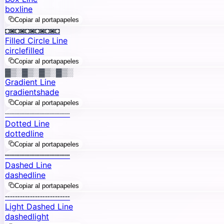
box
line
Copiar al portapapeles
◘◙◘◙◘◙◘◙◘◙◘
Filled Circle Line
circle
filled
Copiar al portapapeles
▓▒░▓▒░▓▒░▓▒░
Gradient Line
gradient
shade
Copiar al portapapeles
┈┈┈┈┈┈┈┈┈┈┈┈┈
Dotted Line
dotted
line
Copiar al portapapeles
┉┉┉┉┉┉┉┉┉┉┉┉┉
Dashed Line
dashed
line
Copiar al portapapeles
╌╌╌╌╌╌╌╌╌╌╌╌╌
Light Dashed Line
dashed
light