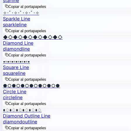
star
line
Copiar al portapapeles
✧･ﾟ･✧･ﾟ･✧･ﾟ･✧
Sparkle Line
sparkle
line
Copiar al portapapeles
◆◇◆◇◆◇◆◇◆◇◆◇
Diamond Line
diamond
line
Copiar al portapapeles
▪▫▪▫▪▫▪▫▪▫▪▫▪
Square Line
square
line
Copiar al portapapeles
●○●○●○●○●○●○●
Circle Line
circle
line
Copiar al portapapeles
♦♢♦♢♦♢♦♢♦♢♦♢
Diamond Outline Line
diamond
outline
Copiar al portapapeles