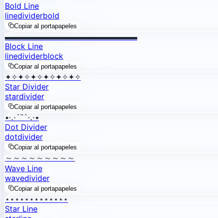
Bold Line
line
divider
bold
Copiar al portapapeles
▬▬▬▬▬▬▬▬▬▬▬▬▬▬▬▬▬
Block Line
line
divider
block
Copiar al portapapeles
✦✧✦✧✦✧✦✧✦✧✦✧
Star Divider
star
divider
Copiar al portapapeles
•·.·´¯`·.·•
Dot Divider
dot
divider
Copiar al portapapeles
～～～～～～～～～
Wave Line
wave
divider
Copiar al portapapeles
⋆⋆⋆⋆⋆⋆⋆⋆⋆⋆⋆⋆⋆
Star Line