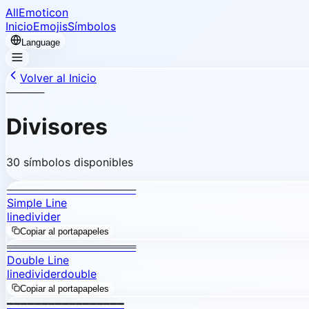
AllEmoticon
Inicio
Emojis
Símbolos
Language
Volver al Inicio
─────
Divisores
30 símbolos disponibles
─────────────────
Simple Line
line
divider
Copiar al portapapeles
═════════════════
Double Line
line
divider
double
Copiar al portapapeles
━━━━━━━━━━━━━━━━━