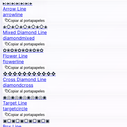
▸▹▸▹▸▹▸▹▸▹▸▹▸
Arrow Line
arrow
line
Copiar al portapapeles
◈◇◈◇◈◇◈◇◈◇◈
Mixed Diamond Line
diamond
mixed
Copiar al portapapeles
✿❀✿❀✿❀✿❀✿❀✿
Flower Line
flower
line
Copiar al portapapeles
❖❖❖❖❖❖❖❖❖❖❖
Cross Diamond Line
diamond
cross
Copiar al portapapeles
◉◎◉◎◉◎◉◎◉◎◉
Target Line
target
circle
Copiar al portapapeles
▣▢▣▢▣▢▣▢▣▢▣
Box Line