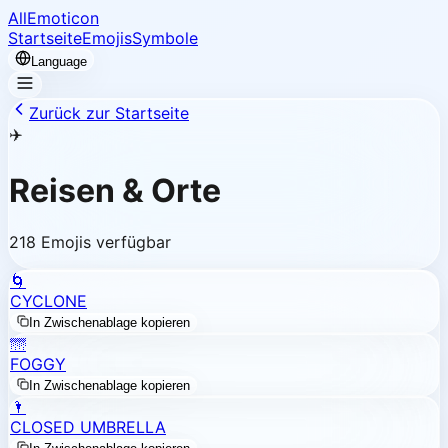
AllEmoticon
Startseite
Emojis
Symbole
Language
Zurück zur Startseite
✈️
Reisen & Orte
218 Emojis verfügbar
🌀
CYCLONE
In Zwischenablage kopieren
🌁
FOGGY
In Zwischenablage kopieren
🌂
CLOSED UMBRELLA