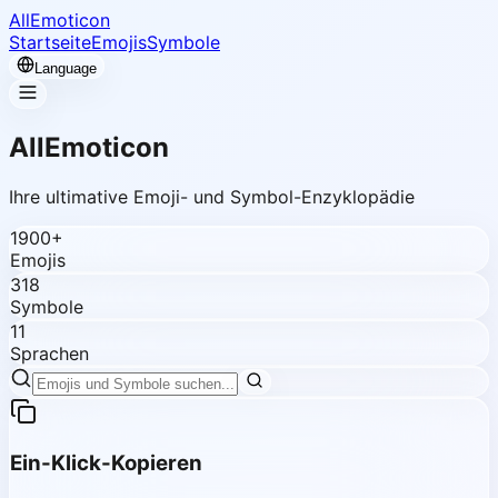
AllEmoticon
Startseite
Emojis
Symbole
Language
AllEmoticon
Ihre ultimative Emoji- und Symbol-Enzyklopädie
1900+
Emojis
318
Symbole
11
Sprachen
Ein-Klick-Kopieren