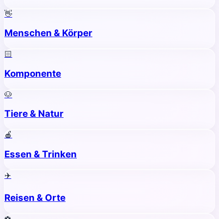
👋
Menschen & Körper
🏻
Komponente
🐶
Tiere & Natur
🍎
Essen & Trinken
✈️
Reisen & Orte
⚽