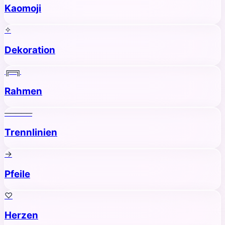
Kaomoji
✧
Dekoration
╔═╗
Rahmen
─────
Trennlinien
→
Pfeile
♡
Herzen