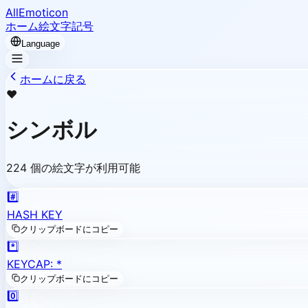
AllEmoticon
ホーム
絵文字
記号
Language
ホームに戻る
❤️
シンボル
224 個の絵文字が利用可能
#️⃣
HASH KEY
クリップボードにコピー
*️⃣
KEYCAP: *
クリップボードにコピー
0️⃣