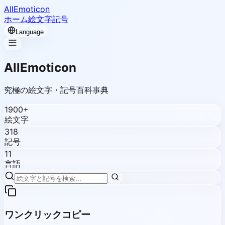
AllEmoticon
ホーム
絵文字
記号
Language
AllEmoticon
究極の絵文字・記号百科事典
1900+
絵文字
318
記号
11
言語
ワンクリックコピー