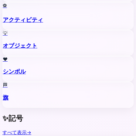
⚽
アクティビティ
💡
オブジェクト
❤️
シンボル
🏁
旗
✨
記号
すべて表示
→