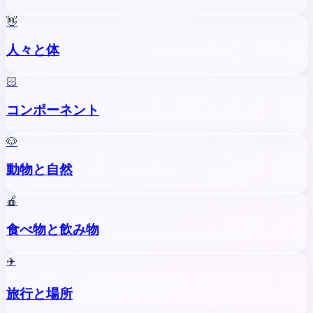
👋
人々と体
🏻
コンポーネント
🐶
動物と自然
🍎
食べ物と飲み物
✈️
旅行と場所