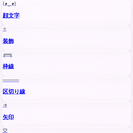
(◕‿◕)
顔文字
✧
装飾
╔═╗
枠線
─────
区切り線
→
矢印
♡