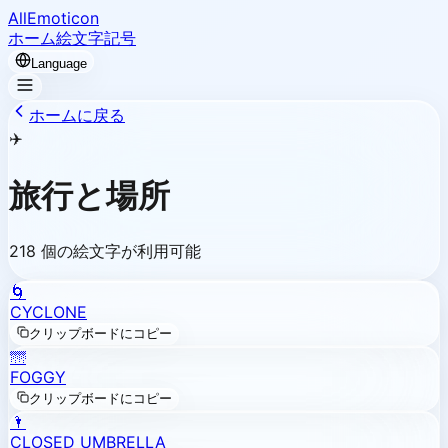
AllEmoticon
ホーム
絵文字
記号
Language
ホームに戻る
✈️
旅行と場所
218 個の絵文字が利用可能
🌀
CYCLONE
クリップボードにコピー
🌁
FOGGY
クリップボードにコピー
🌂
CLOSED UMBRELLA