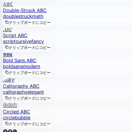
𝔸𝔹ℂ
Double-Struck ABC
double
struck
math
クリップボードにコピー
𝓐𝓑𝓒
Script ABC
script
cursive
fancy
クリップボードにコピー
𝕬𝕭𝕮
Bold Sans ABC
bold
sans
modern
クリップボードにコピー
𝒜ℬ𝒞
Calligraphy ABC
calligraphy
elegant
クリップボードにコピー
ⓐⓑⓒ
Circled ABC
circle
bubble
クリップボードにコピー
🅐🅑🅒