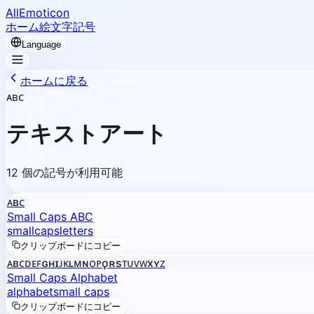
AllEmoticon
ホーム
絵文字
記号
Language
ホームに戻る
ᴀʙᴄ
テキストアート
12 個の記号が利用可能
ᴀʙᴄ
Small Caps ABC
small
caps
letters
クリップボードにコピー
ᴀʙᴄᴅᴇꜰɢʜɪᴊᴋʟᴍɴᴏᴘǫʀsᴛᴜᴠᴡxʏᴢ
Small Caps Alphabet
alphabet
small caps
クリップボードにコピー