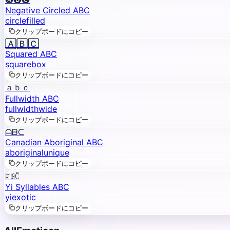
Negative Circled ABC
circle
filled
クリップボードにコピー
🄰🄱🄲
Squared ABC
square
box
クリップボードにコピー
ａｂｃ
Fullwidth ABC
fullwidth
wide
クリップボードにコピー
ᗩᗷᑕ
Canadian Aboriginal ABC
aboriginal
unique
クリップボードにコピー
ꍏꌃꉓ
Yi Syllables ABC
yi
exotic
クリップボードにコピー