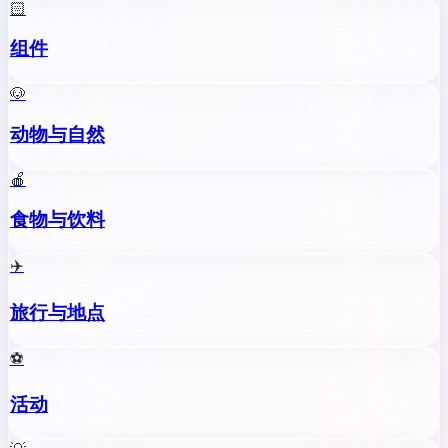
🏻
组件
🐶
动物与自然
🍎
食物与饮料
✈️
旅行与地点
⚽
活动