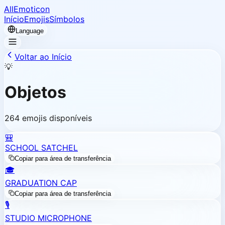
AllEmoticon
Início
Emojis
Símbolos
Language
Voltar ao Início
💡
Objetos
264 emojis disponíveis
🎒
SCHOOL SATCHEL
Copiar para área de transferência
🎓
GRADUATION CAP
Copiar para área de transferência
🎙️
STUDIO MICROPHONE