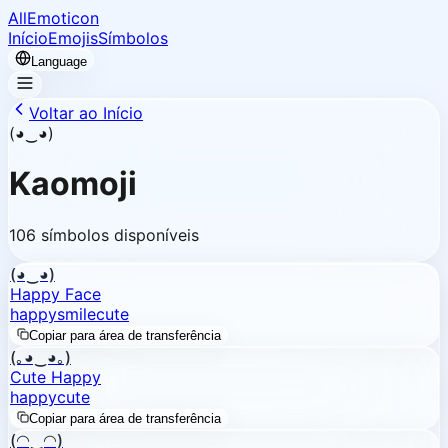
AllEmoticon
Início
Emojis
Símbolos
Language
Voltar ao Início
(◕‿◕)
Kaomoji
106 símbolos disponíveis
(◕‿◕)
Happy Face
happy
smile
cute
Copiar para área de transferência
(｡◕‿◕｡)
Cute Happy
happy
cute
Copiar para área de transferência
(◠‿◠)