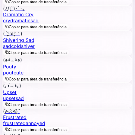
Copiar para área de transferência
(ﾉД`)･ﾟ･｡
Dramatic Cry
cry
dramatic
sad
Copiar para área de transferência
(´°̥̥̥̥̥̥̥̥ω°̥̥̥̥̥̥̥̥｀)
Shivering Sad
sad
cold
shiver
Copiar para área de transferência
(๑•́ ₃ •̀๑)
Pouty
pout
cute
Copiar para área de transferência
(｡•́︿•̀｡)
Upset
upset
sad
Copiar para área de transferência
(ᗒᗣᗕ)՞
Frustrated
frustrated
annoyed
Copiar para área de transferência