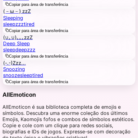
Copiar para área de transferência
(－ω－) zzZ
Sleeping
sleep
zzz
tired
Copiar para área de transferência
(∪｡∪)｡｡｡zzZ
Deep Sleep
sleep
deep
zzz
Copiar para área de transferência
(-.-)Zzz...
Snoozing
snooze
sleep
tired
Copiar para área de transferência
AllEmoticon
AllEmoticon é sua biblioteca completa de emojis e
símbolos. Descubra uma enorme coleção dos últimos
Emojis, Kaomojis fofos e combos de símbolos estéticos.
Copie e cole com um clique para redes sociais,
biografias e IDs de jogos. Expresse-se com decoração
de texto única e vibrações criativas!