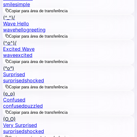
smile
simple
Copiar para área de transferência
(^_^)/
Wave Hello
wave
hello
greeting
Copiar para área de transferência
(^o^)/
Excited Wave
wave
excited
Copiar para área de transferência
(°o°)
Surprised
surprised
shocked
Copiar para área de transferência
(o_o)
Confused
confused
puzzled
Copiar para área de transferência
(O_O)
Very Surprised
surprised
shocked