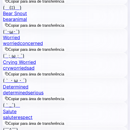
Copiar para área de transferência
(￣(ｴ)￣)
Bear Snout
bear
animal
Copiar para área de transferência
(´･ω･`)
Worried
worried
concerned
Copiar para área de transferência
(´；ω；`)
Crying Worried
cry
worried
sad
Copiar para área de transferência
(｀・ω・´)
Determined
determined
serious
Copiar para área de transferência
(｀_´)ゞ
Salute
salute
respect
Copiar para área de transferência
(￣^￣)ゞ