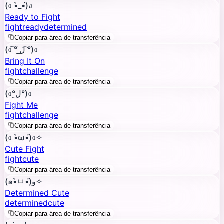
(ง •̀_•́)ง
Ready to Fight
fight
ready
determined
Copiar para área de transferência
(ง ͠° ͟ل͜ ͡°)ง
Bring It On
fight
challenge
Copiar para área de transferência
(ง°ل͜°)ง
Fight Me
fight
challenge
Copiar para área de transferência
(ง •̀ω•́)ง✧
Cute Fight
fight
cute
Copiar para área de transferência
(๑•̀ㅂ•́)و✧
Determined Cute
determined
cute
Copiar para área de transferência