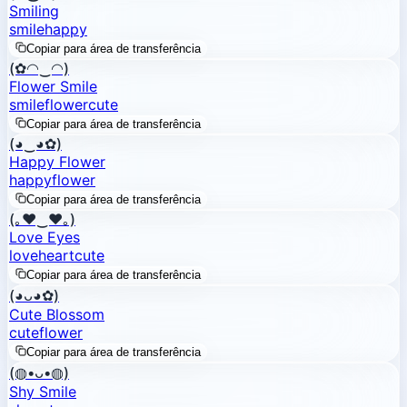
Smiling
smile
happy
Copiar para área de transferência
(✿◠‿◠)
Flower Smile
smile
flower
cute
Copiar para área de transferência
(◕‿◕✿)
Happy Flower
happy
flower
Copiar para área de transferência
(｡♥‿♥｡)
Love Eyes
love
heart
cute
Copiar para área de transferência
(◕ᴗ◕✿)
Cute Blossom
cute
flower
Copiar para área de transferência
(◍•ᴗ•◍)
Shy Smile