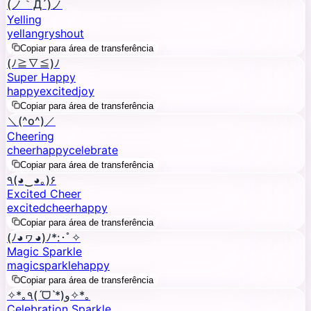
(ノ｀Д´)ノ
Yelling
yell
angry
shout
Copiar para área de transferência
(ﾉ≧∇≦)ﾉ
Super Happy
happy
excited
joy
Copiar para área de transferência
＼(^o^)／
Cheering
cheer
happy
celebrate
Copiar para área de transferência
٩(◕‿◕｡)۶
Excited Cheer
excited
cheer
happy
Copiar para área de transferência
(ﾉ◕ヮ◕)ﾉ*:･ﾟ✧
Magic Sparkle
magic
sparkle
happy
Copiar para área de transferência
✧*｡٩(ˊᗜˋ*)و✧*｡
Celebration Sparkle