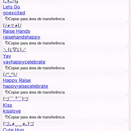
(｡•̀ᴗ-)و
Lets Go
go
excited
Copiar para área de transferência
(ﾉ◕ヮ◕)ﾉ
Raise Hands
raise
hands
happy
Copiar para área de transferência
＼(≧▽≦)／
Yay
yay
happy
celebrate
Copiar para área de transferência
(ﾉ^_^)ﾉ
Happy Raise
happy
raise
celebrate
Copiar para área de transferência
(づ￣ ³￣)づ
Kiss
kiss
love
Copiar para área de transferência
(づ｡◕‿‿◕｡)づ
Cute Hug