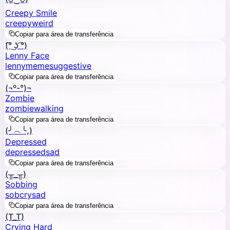
Creepy Smile
creepy
weird
Copiar para área de transferência
(͡° ͜ʖ ͡°)
Lenny Face
lenny
meme
suggestive
Copiar para área de transferência
(¬º-°)¬
Zombie
zombie
walking
Copiar para área de transferência
(╯︵╰,)
Depressed
depressed
sad
Copiar para área de transferência
(╥_╥)
Sobbing
sob
cry
sad
Copiar para área de transferência
(T_T)
Crying Hard