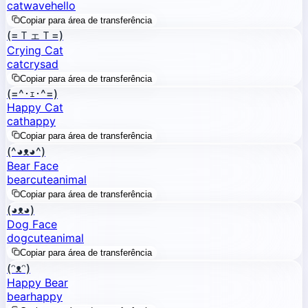
cat
wave
hello
Copiar para área de transferência
(=ＴェＴ=)
Crying Cat
cat
cry
sad
Copiar para área de transferência
(=^･ｪ･^=)
Happy Cat
cat
happy
Copiar para área de transferência
(^◕ᴥ◕^)
Bear Face
bear
cute
animal
Copiar para área de transferência
(◕ᴥ◕)
Dog Face
dog
cute
animal
Copiar para área de transferência
(ᵔᴥᵔ)
Happy Bear
bear
happy