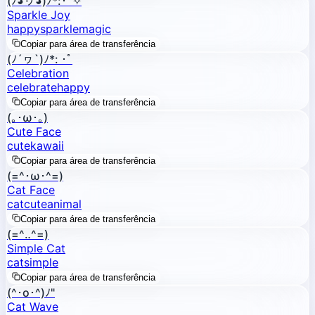
(ﾉ◕ヮ◕)ﾉ*:･ﾟ✧
Sparkle Joy
happy
sparkle
magic
Copiar para área de transferência
(ﾉ´ヮ`)ﾉ*: ･ﾟ
Celebration
celebrate
happy
Copiar para área de transferência
(｡･ω･｡)
Cute Face
cute
kawaii
Copiar para área de transferência
(=^･ω･^=)
Cat Face
cat
cute
animal
Copiar para área de transferência
(=^‥^=)
Simple Cat
cat
simple
Copiar para área de transferência
(^･o･^)ﾉ"
Cat Wave