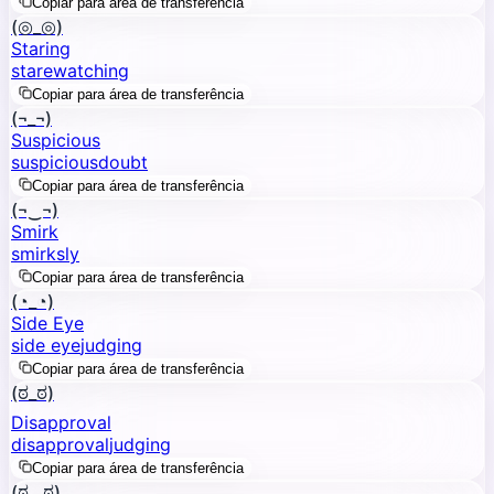
Copiar para área de transferência
(◎_◎)
Staring
stare
watching
Copiar para área de transferência
(¬_¬)
Suspicious
suspicious
doubt
Copiar para área de transferência
(¬‿¬)
Smirk
smirk
sly
Copiar para área de transferência
(◔_◔)
Side Eye
side eye
judging
Copiar para área de transferência
(ಠ_ಠ)
Disapproval
disapproval
judging
Copiar para área de transferência
(ಠ‿ಠ)