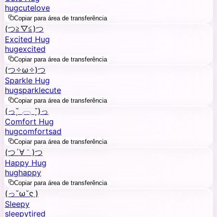
hug
cute
love
Copiar para área de transferência
(つ≧▽≦)つ
Excited Hug
hug
excited
Copiar para área de transferência
(つ✧ω✧)つ
Sparkle Hug
hug
sparkle
cute
Copiar para área de transferência
(っ˘̩╭╮˘̩)っ
Comfort Hug
hug
comfort
sad
Copiar para área de transferência
(つ´∀｀)つ
Happy Hug
hug
happy
Copiar para área de transferência
(っ˘ω˘ς )
Sleepy
sleepy
tired