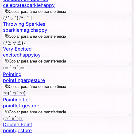
celebrate
sparkle
happy
Copiar para área de transferência
(ﾉ´ヮ´)ﾉ*:･ﾟ✧
Throwing Sparkles
sparkle
magic
happy
Copiar para área de transferência
(ﾉ≧∀≦)ﾉ
Very Excited
excited
happy
joy
Copiar para área de transferência
(☞ﾟヮﾟ)☞
Pointing
point
finger
gesture
Copiar para área de transferência
☜(ﾟヮﾟ☜)
Pointing Left
point
left
gesture
Copiar para área de transferência
(☞ﾟ∀ﾟ)☞
Double Point
point
gesture