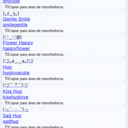
shy
cute
Copiar para área de transferência
(｡•́‿•̀｡)
Gentle Smile
smile
gentle
Copiar para área de transferência
(◠‿◠✿)
Flower Happy
happy
flower
Copiar para área de transferência
(づ｡◕‿‿◕｡)づ
Hug
hug
love
cute
Copiar para área de transferência
(づ￣ ³￣)づ
Kiss Hug
kiss
hug
love
Copiar para área de transferência
(っ˘̩╭╮˘̩)っ
Sad Hug
sad
hug
Copiar para área de transferência