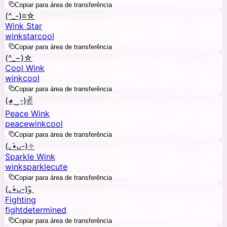
Copiar para área de transferência
(^_-)≡☆
Wink Star
wink
star
cool
Copiar para área de transferência
(^_−)☆
Cool Wink
wink
cool
Copiar para área de transferência
(◕‿-)✌
Peace Wink
peace
wink
cool
Copiar para área de transferência
(｡•̀ᴗ-)✧
Sparkle Wink
wink
sparkle
cute
Copiar para área de transferência
(｡•̀ᴗ-)و ̑̑
Fighting
fight
determined
Copiar para área de transferência