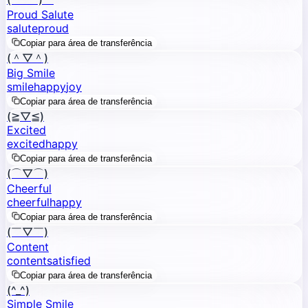
Proud Salute
salute
proud
Copiar para área de transferência
(＾▽＾)
Big Smile
smile
happy
joy
Copiar para área de transferência
(≧▽≦)
Excited
excited
happy
Copiar para área de transferência
(⌒▽⌒)
Cheerful
cheerful
happy
Copiar para área de transferência
(￣▽￣)
Content
content
satisfied
Copiar para área de transferência
(^_^)
Simple Smile