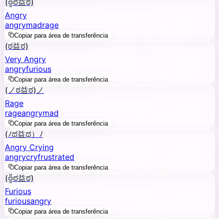
(╬ಠ益ಠ)
Angry
angry
mad
rage
Copiar para área de transferência
(ಠ益ಠ)
Very Angry
angry
furious
Copiar para área de transferência
(ノಠ益ಠ)ノ
Rage
rage
angry
mad
Copiar para área de transferência
(ﾉಥ益ಥ）ﾉ
Angry Crying
angry
cry
frustrated
Copiar para área de transferência
(╬ಠ益ಠ)
Furious
furious
angry
Copiar para área de transferência