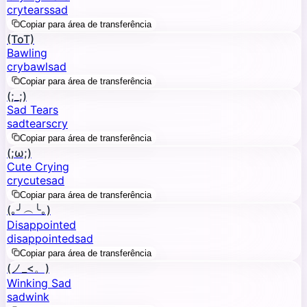
cry
tears
sad
Copiar para área de transferência
(ToT)
Bawling
cry
bawl
sad
Copiar para área de transferência
(;_;)
Sad Tears
sad
tears
cry
Copiar para área de transferência
(;ω;)
Cute Crying
cry
cute
sad
Copiar para área de transferência
(｡╯︵╰｡)
Disappointed
disappointed
sad
Copiar para área de transferência
(ノ_<。)
Winking Sad
sad
wink