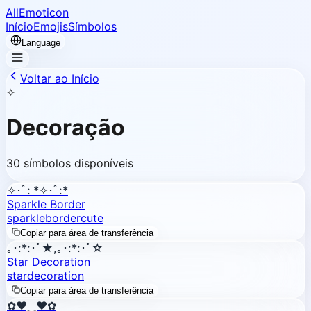
AllEmoticon
Início
Emojis
Símbolos
Language
Voltar ao Início
✧
Decoração
30 símbolos disponíveis
✧･ﾟ: *✧･ﾟ:*
Sparkle Border
sparkle
border
cute
Copiar para área de transferência
｡･:*:･ﾟ★,｡･:*:･ﾟ☆
Star Decoration
star
decoration
Copiar para área de transferência
✿♥‿♥✿