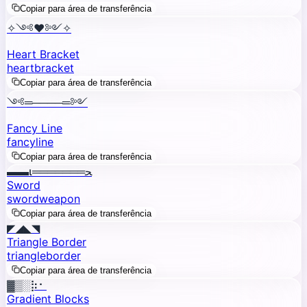
Copiar para área de transferência
✧༺♥༻✧
Heart Bracket
heart
bracket
Copiar para área de transferência
༺═────═༻
Fancy Line
fancy
line
Copiar para área de transferência
▬▬ι═══════ﺤ
Sword
sword
weapon
Copiar para área de transferência
◤◢◣◥
Triangle Border
triangle
border
Copiar para área de transferência
▓▒░⡷⠂
Gradient Blocks