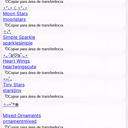
Copiar para área de transferência
⋆⁺₊⋆ ☾⋆⁺₊⋆
Moon Stars
moon
stars
Copiar para área de transferência
✧˖°.
Simple Sparkle
sparkle
simple
Copiar para área de transferência
⋆｡‧˚ʚ♡ɞ˚‧｡⋆
Heart Wings
heart
wings
cute
Copiar para área de transferência
⋆⑅˚₊
Tiny Stars
stars
tiny
Copiar para área de transferência
✧༝┉˚*❋
Mixed Ornaments
ornament
mixed
Copiar para área de transferência