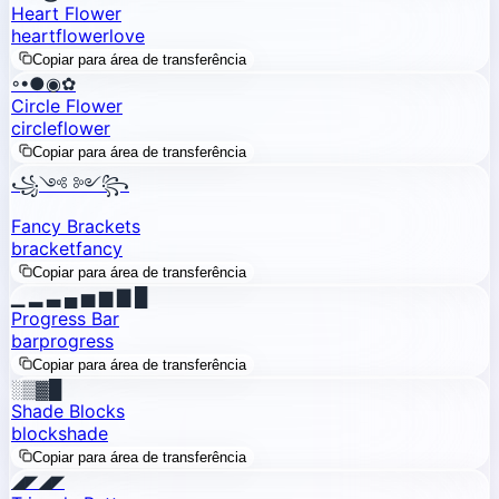
Heart Flower
heart
flower
love
Copiar para área de transferência
◦•●◉✿
Circle Flower
circle
flower
Copiar para área de transferência
꧁༺ ༻꧂
Fancy Brackets
bracket
fancy
Copiar para área de transferência
▁ ▂ ▃ ▄ ▅ ▆ ▇ █
Progress Bar
bar
progress
Copiar para área de transferência
░▒▓█
Shade Blocks
block
shade
Copiar para área de transferência
◢◤◢◤