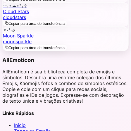
⊹₊⋆☁︎⋆⁺₊⊹
Cloud Stars
cloud
stars
Copiar para área de transferência
✧˖°🌙
Moon Sparkle
moon
sparkle
Copiar para área de transferência
AllEmoticon
AllEmoticon é sua biblioteca completa de emojis e
símbolos. Descubra uma enorme coleção dos últimos
Emojis, Kaomojis fofos e combos de símbolos estéticos.
Copie e cole com um clique para redes sociais,
biografias e IDs de jogos. Expresse-se com decoração
de texto única e vibrações criativas!
Links Rápidos
Início
Todos os Emojis