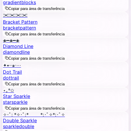
gradient
blocks
Copiar para área de transferência
⫘⫘⫘⫘
Bracket Pattern
bracket
pattern
Copiar para área de transferência
◈━◈━◈
Diamond Line
diamond
line
Copiar para área de transferência
✦•┈๑⋅⋯
Dot Trail
dot
trail
Copiar para área de transferência
⋆｡°✩
Star Sparkle
star
sparkle
Copiar para área de transferência
✧･ﾟ: *✧･ﾟ:* *:･ﾟ✧*:･ﾟ✧
Double Sparkle
sparkle
double