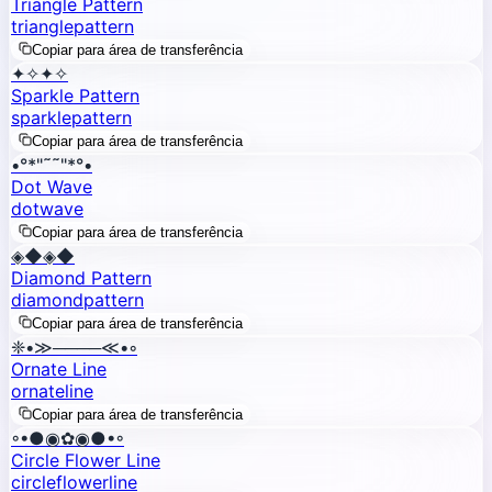
Triangle Pattern
triangle
pattern
Copiar para área de transferência
✦✧✦✧
Sparkle Pattern
sparkle
pattern
Copiar para área de transferência
•°*"˜˜"*°•
Dot Wave
dot
wave
Copiar para área de transferência
◈◆◈◆
Diamond Pattern
diamond
pattern
Copiar para área de transferência
❈•≫────≪•◦
Ornate Line
ornate
line
Copiar para área de transferência
◦•●◉✿◉●•◦
Circle Flower Line
circle
flower
line