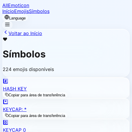
AllEmoticon
Início
Emojis
Símbolos
Language
Voltar ao Início
❤️
Símbolos
224 emojis disponíveis
#️⃣
HASH KEY
Copiar para área de transferência
*️⃣
KEYCAP: *
Copiar para área de transferência
0️⃣
KEYCAP 0