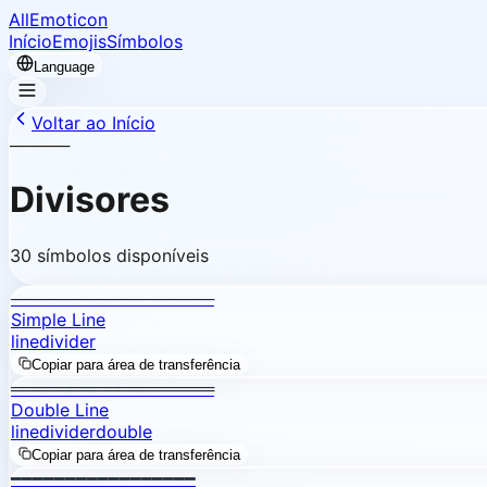
AllEmoticon
Início
Emojis
Símbolos
Language
Voltar ao Início
─────
Divisores
30 símbolos disponíveis
─────────────────
Simple Line
line
divider
Copiar para área de transferência
═════════════════
Double Line
line
divider
double
Copiar para área de transferência
━━━━━━━━━━━━━━━━━