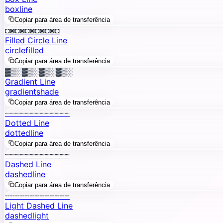
box
line
Copiar para área de transferência
◘◙◘◙◘◙◘◙◘◙◘
Filled Circle Line
circle
filled
Copiar para área de transferência
▓▒░▓▒░▓▒░▓▒░
Gradient Line
gradient
shade
Copiar para área de transferência
┈┈┈┈┈┈┈┈┈┈┈┈┈
Dotted Line
dotted
line
Copiar para área de transferência
┉┉┉┉┉┉┉┉┉┉┉┉┉
Dashed Line
dashed
line
Copiar para área de transferência
╌╌╌╌╌╌╌╌╌╌╌╌╌
Light Dashed Line
dashed
light