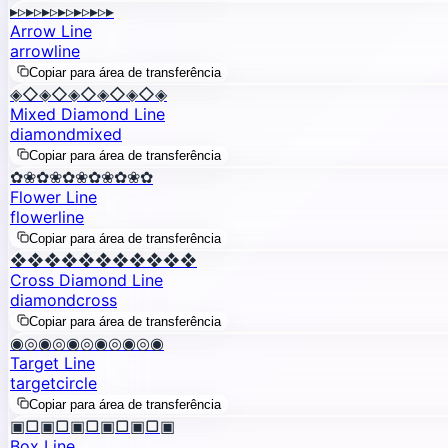
▸▹▸▹▸▹▸▹▸▹▸▹▸
Arrow Line
arrow
line
Copiar para área de transferência
◈◇◈◇◈◇◈◇◈◇◈
Mixed Diamond Line
diamond
mixed
Copiar para área de transferência
✿❀✿❀✿❀✿❀✿❀✿
Flower Line
flower
line
Copiar para área de transferência
❖❖❖❖❖❖❖❖❖❖❖
Cross Diamond Line
diamond
cross
Copiar para área de transferência
◉◎◉◎◉◎◉◎◉◎◉
Target Line
target
circle
Copiar para área de transferência
▣▢▣▢▣▢▣▢▣▢▣
Box Line