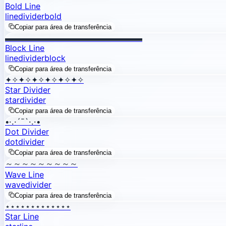
Bold Line
line
divider
bold
Copiar para área de transferência
▬▬▬▬▬▬▬▬▬▬▬▬▬▬▬▬▬
Block Line
line
divider
block
Copiar para área de transferência
✦✧✦✧✦✧✦✧✦✧✦✧
Star Divider
star
divider
Copiar para área de transferência
•·.·´¯`·.·•
Dot Divider
dot
divider
Copiar para área de transferência
～～～～～～～～～
Wave Line
wave
divider
Copiar para área de transferência
⋆⋆⋆⋆⋆⋆⋆⋆⋆⋆⋆⋆⋆
Star Line